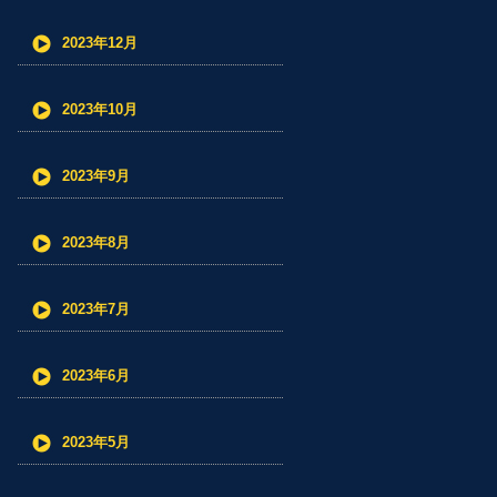
2023年12月
2023年10月
2023年9月
2023年8月
2023年7月
2023年6月
2023年5月