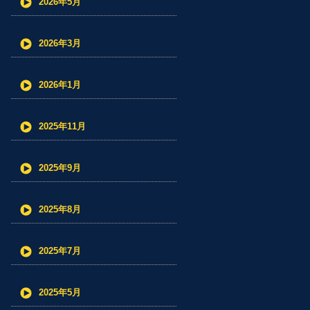
2026年5月
2026年3月
2026年1月
2025年11月
2025年9月
2025年8月
2025年7月
2025年5月