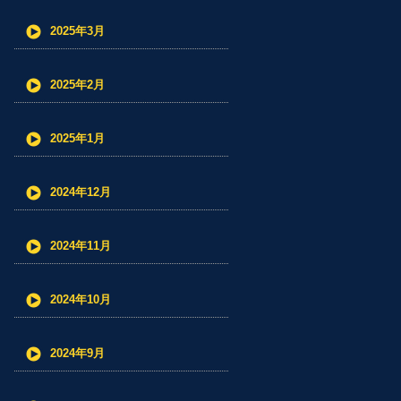
2025年3月
2025年2月
2025年1月
2024年12月
2024年11月
2024年10月
2024年9月